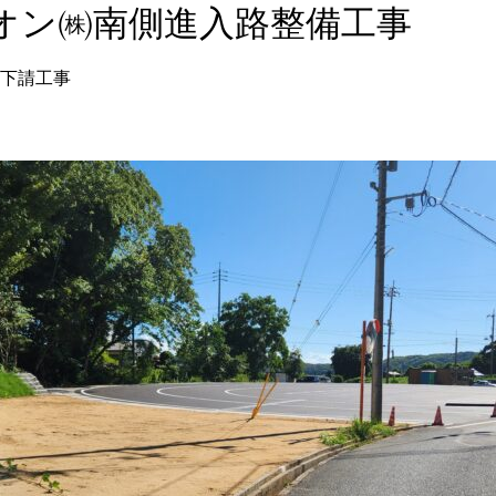
オン㈱南側進入路整備工事
下請工事