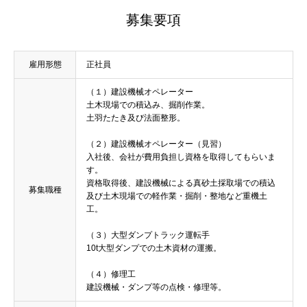
募集要項
雇用形態
正社員
（１）建設機械オペレーター
土木現場での積込み、掘削作業。
土羽たたき及び法面整形。
（２）建設機械オペレーター（見習）
入社後、会社が費用負担し資格を取得してもらいま
す。
資格取得後、建設機械による真砂土採取場での積込
募集職種
及び土木現場での軽作業・掘削・整地など重機土
工。
（３）大型ダンプトラック運転手
10t大型ダンプでの土木資材の運搬。
（４）修理工
建設機械・ダンプ等の点検・修理等。